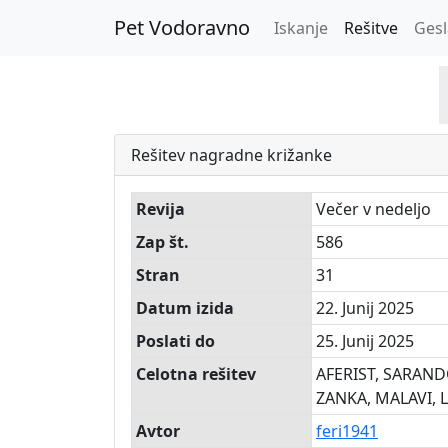
Pet Vodoravno
Iskanje
Rešitve
Gesl
Rešitev nagradne križanke
Revija
Večer v nedeljo
Zap št.
586
Stran
31
Datum izida
22. Junij 2025
Poslati do
25. Junij 2025
Celotna rešitev
AFERIST, SARANDON
ZANKA, MALAVI, L
Avtor
feri1941