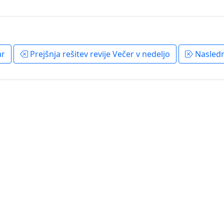
ar
Prejšnja rešitev revije Večer v nedeljo
Naslednj