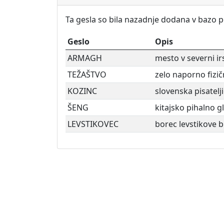
Ta gesla so bila nazadnje dodana v bazo 
Geslo
Opis
ARMAGH
mesto v severni ir
TEŽAŠTVO
zelo naporno fizičn
KOZINC
slovenska pisatelj
ŠENG
kitajsko pihalno gl
LEVSTIKOVEC
borec levstikove 