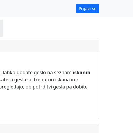
Prijavi se
ni, lahko dodate geslo na seznam
iskanih
katera gesla so trenutno iskana in z
 pregledajo, ob potrditvi gesla pa dobite