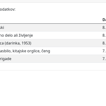
podatkov:
D
ski
8
o delo ali življenje
8
ica (darinka, 1953)
8
asbilo, kitajske orglice, čeng
7
brigade
7